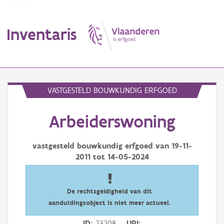
Inventaris
MENU
VASTGESTELD BOUWKUNDIG ERFGOED
Arbeiderswoning
Erfgoedobject
Aanduidingsobject
vastgesteld bouwkundig erfgoed van
19-11-
2011
tot
14-05-2024
Waarneming
Thema
De rechtsgeldigheid van dit
aanduidingsobject is niet meer actueel.
Gebeurtenis
ID
23208
URI