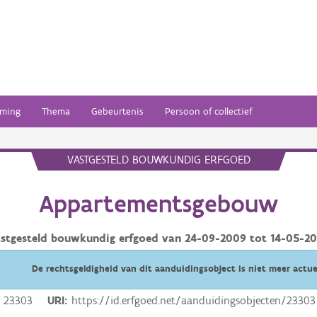
ming
Thema
Gebeurtenis
Persoon of collectief
VASTGESTELD BOUWKUNDIG ERFGOED
Appartementsgebouw
stgesteld bouwkundig erfgoed van
24-09-2009
tot
14-05-2
De rechtsgeldigheid van dit aanduidingsobject is niet meer actue
23303
URI
https://id.erfgoed.net/aanduidingsobjecten/23303