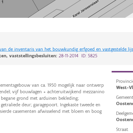
 van de inventaris van het bouwkundig erfgoed en vastgestelde lij
iten,
vaststellingsbesluiten:
28-11-2014 ID: 5825
Provinci
artementsgebouw van ca. 1950 mogelijk naar ontwerp
West-V
tende); vijf bouwlagen + achteruitwijkend mezzanino
Gemeen
 begane grond met arduinen bekleding;
Oosten
getraliede deur; garagepoort. Ingekaste tweede en
rsierde casementen afwisselend met bloem en boog
Deelgem
Oosten
Straat