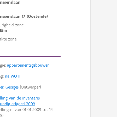
anssenslaan
anssenslaan 17 (Oostende)
righeid zone
 15m
akte zone
gie:
appartementsgebouwen
ng:
na WO II
er, Georges
(Ontwerper)
lling van de inventaris
undig erfgoed 2009
ellingen: van
01-01-2009
tot
14-
09
)