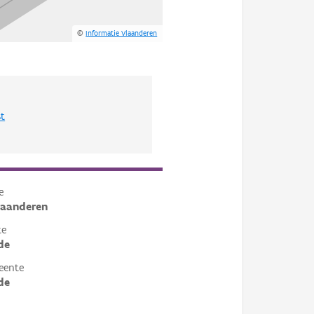
©
Informatie Vlaanderen
st
e
laanderen
te
de
eente
de