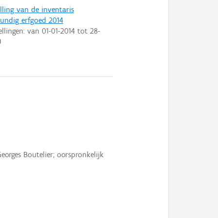
lling van de inventaris
ndig erfgoed 2014
ellingen: van
01-01-2014
tot
28-
)
orges Boutelier; oorspronkelijk