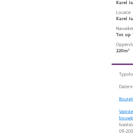
Karel J
Locatie
Karel J
Nauwkeu
Tot op
Oppervl
220m²
Typolo
Dateri
Bouteli
Vastste
bouwk
(vastst
09-20