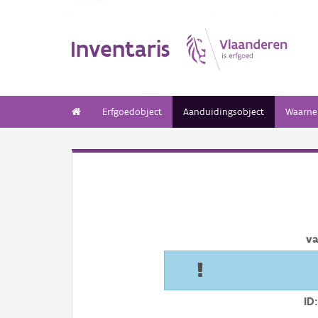
Inventaris
Erfgoedobject
Aanduidingsobject
Waarne
va
ID