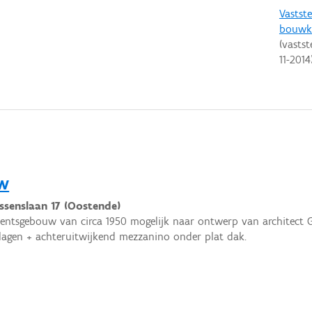
Vastste
bouwku
(vastst
11-2014
w
nssenslaan 17 (Oostende)
ntsgebouw van circa 1950 mogelijk naar ontwerp van architect Ge
lagen + achteruitwijkend mezzanino onder plat dak.