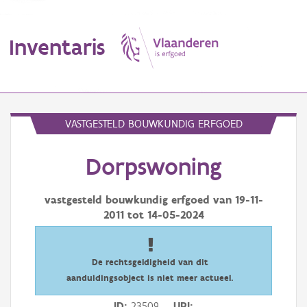
Inventaris
MENU
VASTGESTELD BOUWKUNDIG ERFGOED
Dorpswoning
Erfgoedobject
Aanduidingsobject
vastgesteld bouwkundig erfgoed van
19-11-
2011
tot
14-05-2024
Waarneming
Thema
De rechtsgeldigheid van dit
aanduidingsobject is niet meer actueel.
Gebeurtenis
ID
23509
URI