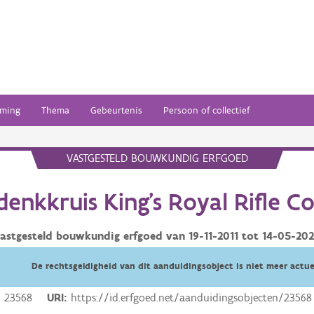
ming
Thema
Gebeurtenis
Persoon of collectief
VASTGESTELD BOUWKUNDIG ERFGOED
enkkruis King's Royal Rifle C
astgesteld bouwkundig erfgoed van
19-11-2011
tot
14-05-20
De rechtsgeldigheid van dit aanduidingsobject is niet meer actue
23568
URI
https://id.erfgoed.net/aanduidingsobjecten/23568