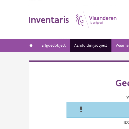
Inventaris
Erfgoedobject
Aanduidingsobject
Waarne
Ged
v
ID