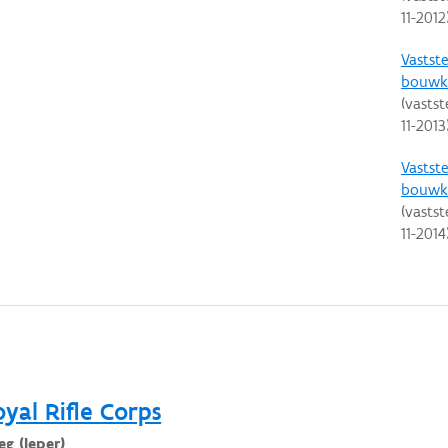
11-2012
Vastste
bouwku
(vastst
11-2013
Vastste
bouwku
(vastst
11-2014
yal Rifle Corps
g (Ieper)