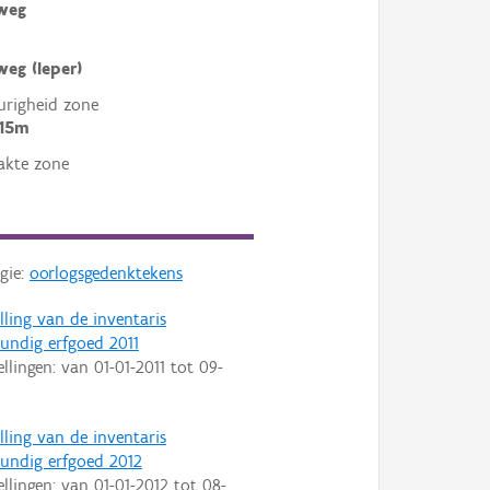
weg
eg (Ieper)
righeid zone
 15m
akte zone
gie:
oorlogsgedenktekens
lling van de inventaris
ndig erfgoed 2011
ellingen: van
01-01-2011
tot
09-
lling van de inventaris
ndig erfgoed 2012
ellingen: van
01-01-2012
tot
08-