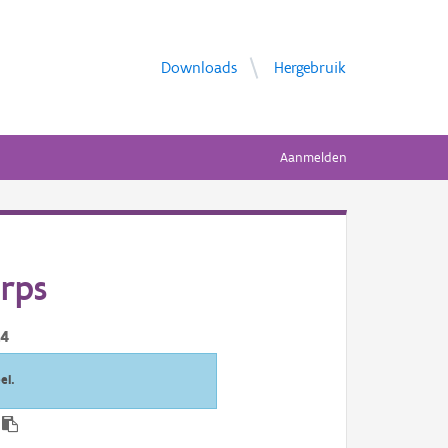
Downloads
Hergebruik
Aanmelden
orps
24
el.