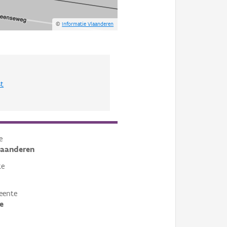
©
Informatie Vlaanderen
st
e
laanderen
te
eente
e