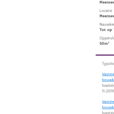
Meense
Locatie
Meensew
Nauwkeu
Tot op
Oppervl
50m²
Typolo
Vastste
bouwku
(vastst
11-2011
)
Vastste
bouwku
(vastst