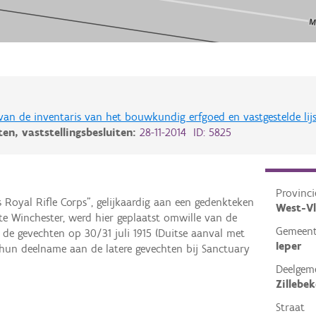
 van de inventaris van het bouwkundig erfgoed en vastgestelde lij
iten,
vaststellingsbesluiten:
28-11-2014 ID: 5825
Provinci
 Royal Rifle Corps", gelijkaardig aan een gedenkteken
West-V
te Winchester, werd hier geplaatst omwille van de
Gemeen
de gevechten op 30/31 juli 1915 (Duitse aanval met
Ieper
un deelname aan de latere gevechten bij Sanctuary
Deelgem
Zillebek
Straat