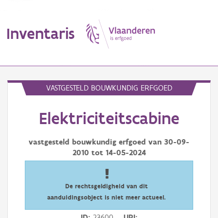
Inventaris
MENU
VASTGESTELD BOUWKUNDIG ERFGOED
Elektriciteitscabine
Erfgoedobject
Aanduidingsobject
vastgesteld bouwkundig erfgoed van
30-09-
2010
tot
14-05-2024
Waarneming
Thema
De rechtsgeldigheid van dit
aanduidingsobject is niet meer actueel.
Gebeurtenis
ID
23600
URI