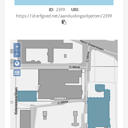
Persoon of collectief
ID
2399
URI
Downloads
https://id.erfgoed.net/aanduidingsobjecten/2399
Hergebruik
Aanmelden
+
−