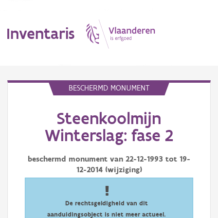
Inventaris
MENU
BESCHERMD MONUMENT
Steenkoolmijn
Erfgoedobject
Winterslag: fase 2
Aanduidingsobject
beschermd monument van
22-12-1993
tot
19-
Waarneming
12-2014
(wijziging)
Thema
Gebeurtenis
De rechtsgeldigheid van dit
aanduidingsobject is niet meer actueel.