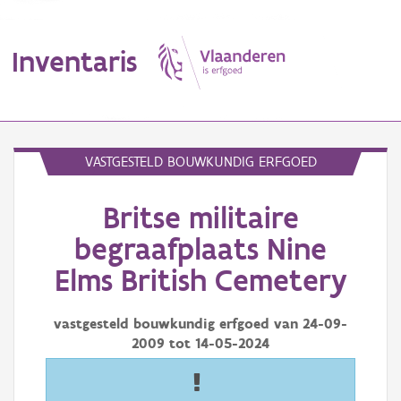
Inventaris
MENU
VASTGESTELD BOUWKUNDIG ERFGOED
Britse militaire
Erfgoedobject
begraafplaats Nine
Aanduidingsobject
Elms British Cemetery
Waarneming
vastgesteld bouwkundig erfgoed van
24-09-
Thema
2009
tot
14-05-2024
Gebeurtenis