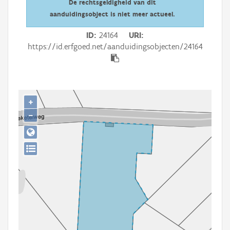
De rechtsgeldigheid van dit
Persoon of collectief
aanduidingsobject is niet meer actueel.
Downloads
ID
24164
URI
https://id.erfgoed.net/aanduidingsobjecten/24164
Hergebruik
Aanmelden
+
−