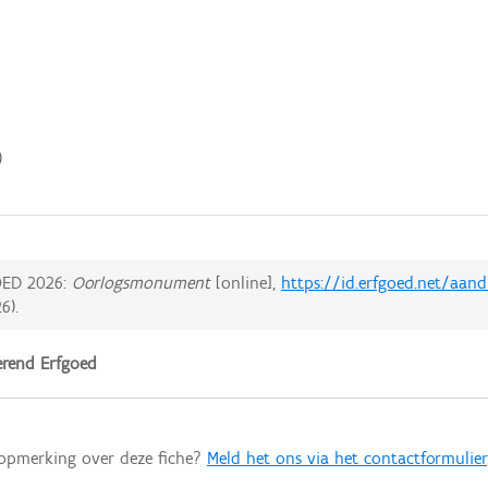
)
ED 2026:
Oorlogsmonument
[online],
https://id.erfgoed.net/aan
26
).
rend Erfgoed
 opmerking over deze fiche?
Meld het ons via het contactformulier