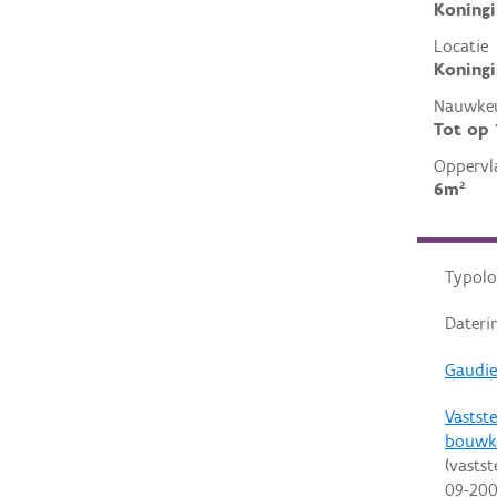
Koningi
Locatie
Koningi
Nauwkeu
Tot op
Oppervl
6m²
Typolo
Dateri
Gaudie
Vastste
bouwk
(vastst
09-20