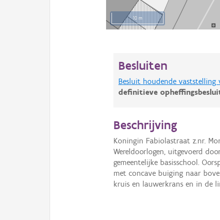
10 m
Besluiten
Besluit houdende vaststelling
definitieve opheffingsbeslu
Beschrijving
Koningin Fabiolastraat z.nr. M
Wereldoorlogen, uitgevoerd doo
gemeentelijke basisschool. Oors
met concave buiging naar boven
kruis en lauwerkrans en in de l