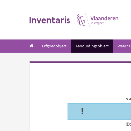
Inventaris
Erfgoedobject
Aanduidingsobject
Waarne
va
ID