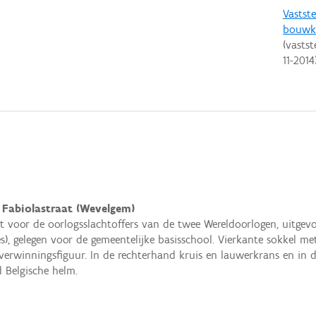
Vastste
bouwku
(vastst
11-2014
 Fabiolastraat (Wevelgem)
voor de oorlogsslachtoffers van de twee Wereldoorlogen, uitge
es), gelegen voor de gemeentelijke basisschool. Vierkante sokkel m
erwinningsfiguur. In de rechterhand kruis en lauwerkrans en in d
 Belgische helm.