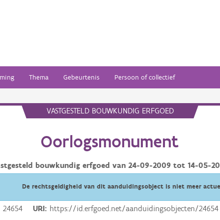
ming
Thema
Gebeurtenis
Persoon of collectief
VASTGESTELD BOUWKUNDIG ERFGOED
Oorlogsmonument
stgesteld bouwkundig erfgoed van
24-09-2009
tot
14-05-2
De rechtsgeldigheid van dit aanduidingsobject is niet meer actue
24654
URI
https://id.erfgoed.net/aanduidingsobjecten/24654