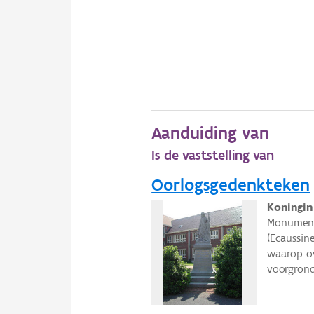
Aanduiding van
Is de vaststelling van
Oorlogsgedenkteken
Koningin
Monument 
(Ecaussin
waarop ov
voorgrond