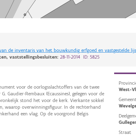
 van de inventaris van het bouwkundig erfgoed en vastgestelde lij
iten,
vaststellingsbesluiten:
28-11-2014 ID: 5825
Provinci
onument voor de oorlogsslachtoffers van de twee
West-V
r G. Gaudier-Rembaux (Ecaussines), gelegen voor de
Gemeen
pronkelijk stond het voor de kerk. Vierkante sokkel
Wevelg
, waarop overwinningsfiguur. In de rechterhand
inkerhand een vlag. Op de voorgrond Belgis
Deelgem
Gulleg
Straat