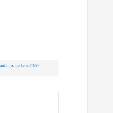
duidingsobjecten/24654
.