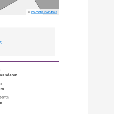
©
Informatie Vlaanderen
st
e
laanderen
te
em
eente
em