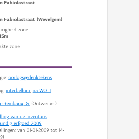
n Fabiolastraat
n Fabiolastraat (Wevelgem)
righeid zone
 15m
akte zone
gie:
oorlogsgedenktekens
ng:
interbellum
,
na WO II
r-Rembaux, G.
(Ontwerper)
lling van de inventaris
undig erfgoed 2009
ellingen: van
01-01-2009
tot
14-
09
)