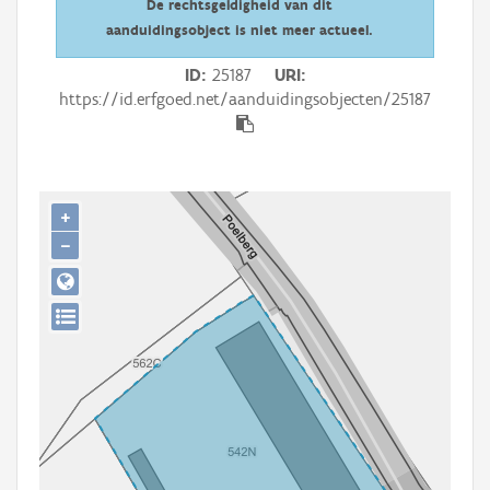
De rechtsgeldigheid van dit
Persoon of collectief
aanduidingsobject is niet meer actueel.
Downloads
ID
25187
URI
https://id.erfgoed.net/aanduidingsobjecten/25187
Hergebruik
Aanmelden
+
−