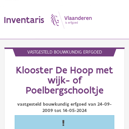
Inventaris
MENU
VASTGESTELD BOUWKUNDIG ERFGOED
Klooster De Hoop met
Erfgoedobject
wijk- of
Aanduidingsobject
Poelbergschooltje
Waarneming
vastgesteld bouwkundig erfgoed van
24-09-
Thema
2009
tot
14-05-2024
Gebeurtenis