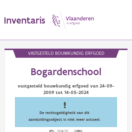
Inventaris
MENU
VASTGESTELD BOUWKUNDIG ERFGOED
Bogardenschool
Erfgoedobject
Aanduidingsobject
vastgesteld bouwkundig erfgoed van
24-09-
2009
tot
14-05-2024
Waarneming
Thema
De rechtsgeldigheid van dit
aanduidingsobject is niet meer actueel.
Gebeurtenis
ID
25825
URI