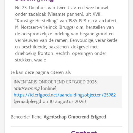
Nr. 23. Diephuis van twee trav. en twee bouwl.
onder zadeldak (Vlaamse pannen), uit XVIII.
"Kunstige Herstelling" van 1985-1991 n.o.v. architect
M. Mostaert-Vrielinck (Brugge) o.m. herstellen van
de oorspronkelijke indeling van begane grond en
vernieuwen van de ramen. Eenvoudige, verankerde
en beschilderde, bakstenen klokgevel met
driehoekig fronton. Rechth. openingen onder
strekken, waaie
Je kan deze pagina citeren als:
INVENTARIS ONROEREND ERFGOED 2026:
Stadswoning
[online],
https://id.erfgoed.net/aanduidingsobjecten/25982
(geraadpleegd op
10 augustus 2026
).
Beheerder fiche:
Agentschap Onroerend Erfgoed