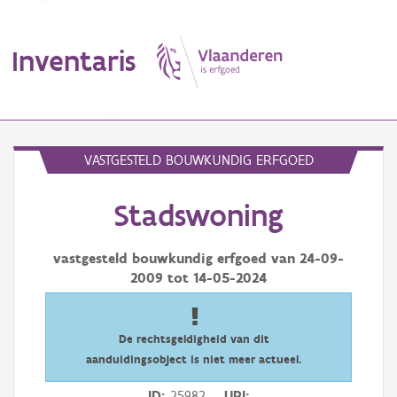
Inventaris
MENU
VASTGESTELD BOUWKUNDIG ERFGOED
Stadswoning
Erfgoedobject
Aanduidingsobject
vastgesteld bouwkundig erfgoed van
24-09-
2009
tot
14-05-2024
Waarneming
Thema
De rechtsgeldigheid van dit
aanduidingsobject is niet meer actueel.
Gebeurtenis
ID
25982
URI