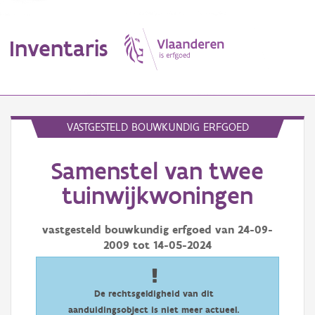
Inventaris
MENU
VASTGESTELD BOUWKUNDIG ERFGOED
Samenstel van twee
Erfgoedobject
tuinwijkwoningen
Aanduidingsobject
vastgesteld bouwkundig erfgoed van
24-09-
Waarneming
2009
tot
14-05-2024
Thema
Gebeurtenis
De rechtsgeldigheid van dit
aanduidingsobject is niet meer actueel.