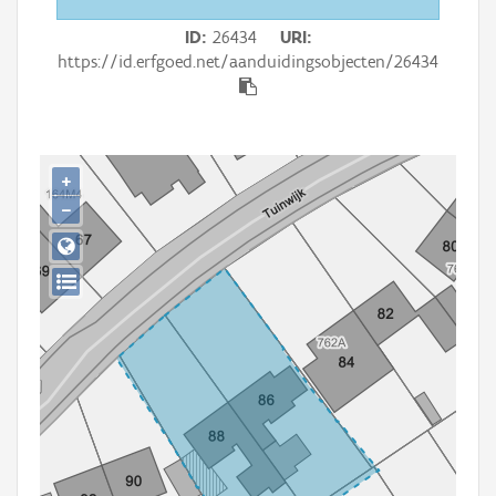
Persoon of collectief
ID
26434
URI
Downloads
https://id.erfgoed.net/aanduidingsobjecten/26434
Hergebruik
Aanmelden
+
−