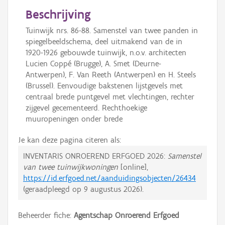
Beschrijving
Tuinwijk nrs. 86-88. Samenstel van twee panden in
spiegelbeeldschema, deel uitmakend van de in
1920-1926 gebouwde tuinwijk, n.o.v. architecten
Lucien Coppé (Brugge), A. Smet (Deurne-
Antwerpen), F. Van Reeth (Antwerpen) en H. Steels
(Brussel). Eenvoudige bakstenen lijstgevels met
centraal brede puntgevel met vlechtingen, rechter
zijgevel gecementeerd. Rechthoekige
muuropeningen onder brede
Je kan deze pagina citeren als:
INVENTARIS ONROEREND ERFGOED 2026:
Samenstel
van twee tuinwijkwoningen
[online],
https://id.erfgoed.net/aanduidingsobjecten/26434
(geraadpleegd op
9 augustus 2026
).
Beheerder fiche:
Agentschap Onroerend Erfgoed