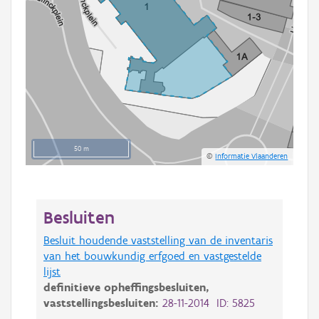
50 m
©
Informatie Vlaanderen
Besluiten
Besluit houdende vaststelling van de inventaris
van het bouwkundig erfgoed en vastgestelde
lijst
definitieve opheffingsbesluiten,
vaststellingsbesluiten:
28-11-2014 ID: 5825