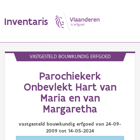
Inventaris
MENU
VASTGESTELD BOUWKUNDIG ERFGOED
Parochiekerk
Erfgoedobject
Onbevlekt Hart van
Aanduidingsobject
Maria en van
Waarneming
Margaretha
Thema
vastgesteld bouwkundig erfgoed van
24-09-
Gebeurtenis
2009
tot
14-05-2024