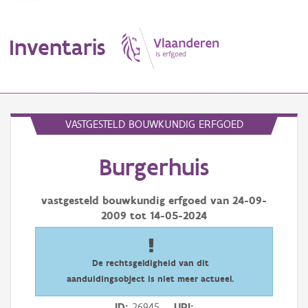
Inventaris
MENU
VASTGESTELD BOUWKUNDIG ERFGOED
Burgerhuis
Erfgoedobject
Aanduidingsobject
vastgesteld bouwkundig erfgoed van
24-09-
2009
tot
14-05-2024
Waarneming
Thema
De rechtsgeldigheid van dit
aanduidingsobject is niet meer actueel.
Gebeurtenis
ID
26945
URI