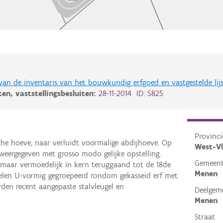
 van de inventaris van het bouwkundig erfgoed en vastgestelde lij
iten,
vaststellingsbesluiten:
28-11-2014 ID: 5825
Provinci
sche hoeve, naar verluidt voormalige abdijhoeve. Op
West-V
weergegeven met grosso modo gelijke opstelling.
Gemeen
 maar vermoedelijk in kern teruggaand tot de 18de
Menen
elen U-vormig gegroepeerd rondom gekasseid erf met
den recent aangepaste stalvleugel en
Deelgem
Menen
Straat