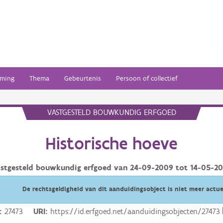
ming
Thema
Gebeurtenis
Persoon of collectief
VASTGESTELD BOUWKUNDIG ERFGOED
Historische hoeve
stgesteld bouwkundig erfgoed van
24-09-2009
tot
14-05-2
De rechtsgeldigheid van dit aanduidingsobject is niet meer actue
27473
URI
https://id.erfgoed.net/aanduidingsobjecten/27473