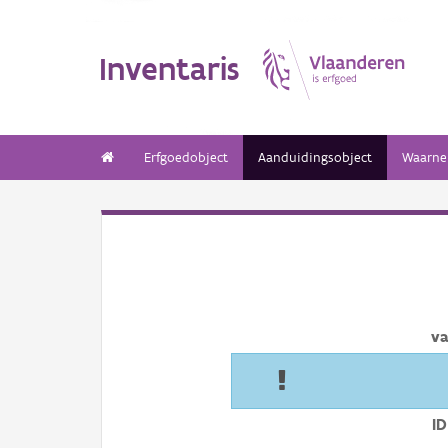
Inventaris
Erfgoedobject
Aanduidingsobject
Waarne
va
ID