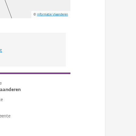
©
Informatie Vlaanderen
st
e
laanderen
te
eente