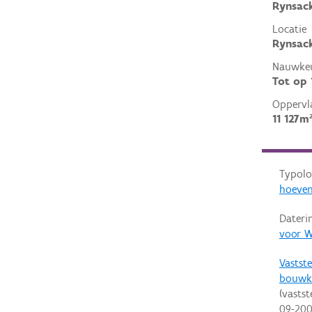
Rynsack
Locatie
Rynsack
Nauwkeu
Tot op
Oppervl
11 127m
Typolo
hoeve
Dateri
voor W
Vastste
bouwk
(vastst
09-20