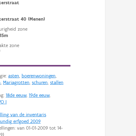
erstraat
erstraat 40 (Menen)
righeid zone
 15m
akte zone
²
gie:
asten
,
boerenwoningen
,
n
,
Mariagrotten
,
schuren
,
stallen
ng:
18de eeuw
,
19de eeuw
,
O I
lling van de inventaris
undig erfgoed 2009
ellingen: van
01-01-2009
tot
14-
09
)