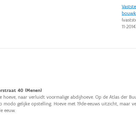
Vastste
bouwku
(vastst
11-2014
rstraat 40 (Menen)
he hoeve, naar verluidt voormalige abdijhoeve. Op de Atlas der B
o modo gelijke opstelling. Hoeve met 19de-eeuws uitzicht, maar v
de eeuw.