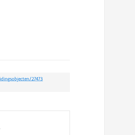
uidingsobjecten/27473
.