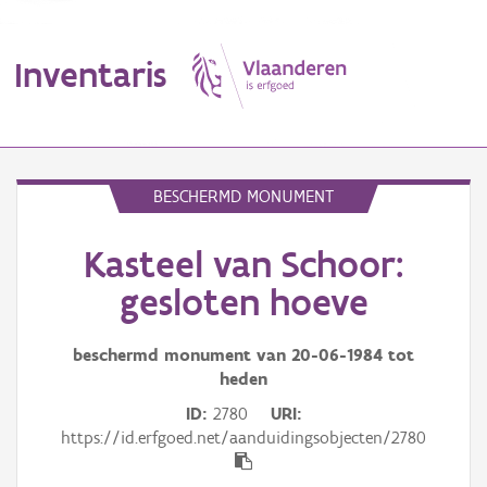
Inventaris
MENU
BESCHERMD MONUMENT
Kasteel van Schoor:
Erfgoedobject
gesloten hoeve
Aanduidingsobject
beschermd monument van
20-06-1984
tot
Waarneming
heden
Thema
ID
2780
URI
https://id.erfgoed.net/aanduidingsobjecten/2780
Gebeurtenis