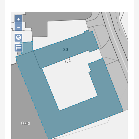
Persoon of collectief
Downloads
+
−
Hergebruik
Aanmelden