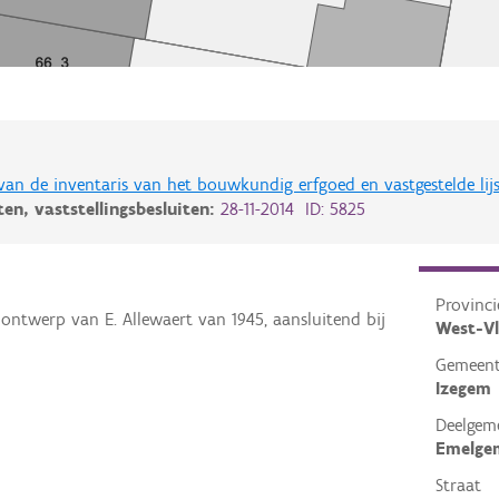
 van de inventaris van het bouwkundig erfgoed en vastgestelde lij
iten,
vaststellingsbesluiten:
28-11-2014 ID: 5825
Provinci
 ontwerp van E. Allewaert van 1945, aansluitend bij
West-V
Gemeen
Izegem
Deelgem
Emelge
Straat