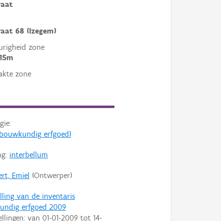
raat
aat 68 (Izegem)
righeid zone
 15m
akte zone
gie:
s (bouwkundig erfgoed)
ng:
interbellum
rt, Emiel
(Ontwerper)
lling van de inventaris
undig erfgoed 2009
ellingen: van
01-01-2009
tot
14-