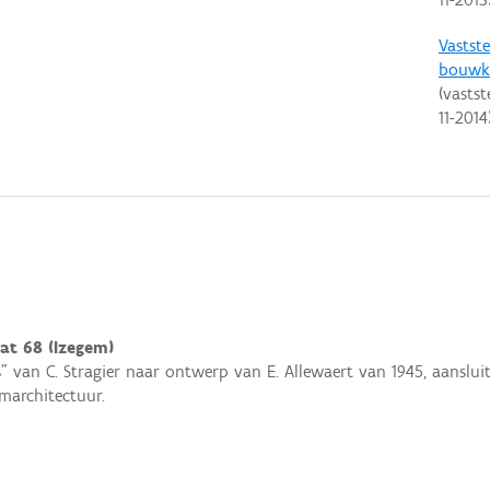
Vastste
bouwku
(vastst
11-2014
at 68 (Izegem)
" van C. Stragier naar ontwerp van E. Allewaert van 1945, aanslui
umarchitectuur.