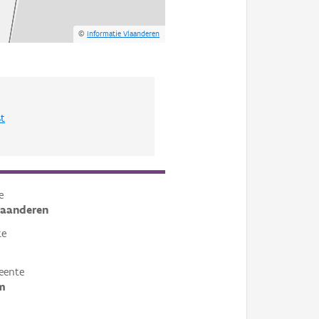
©
Informatie Vlaanderen
st
e
laanderen
te
eente
m