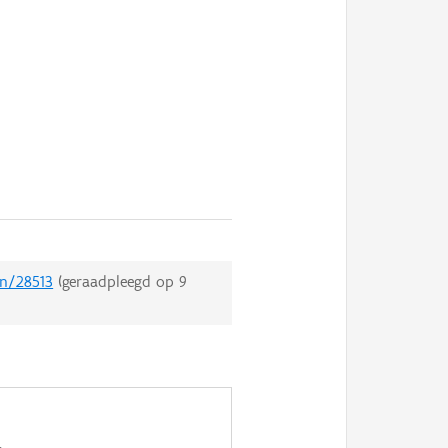
en/28513
(geraadpleegd op
9
.