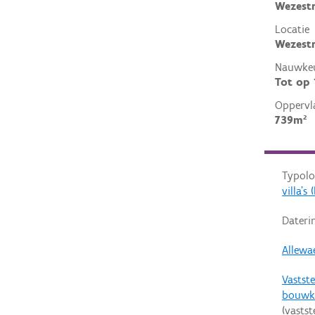
Wezest
Locatie
Wezestr
Nauwkeu
Tot op
Oppervl
739m²
Typolo
villa'
Dateri
Allewae
Vastste
bouwk
(vastst