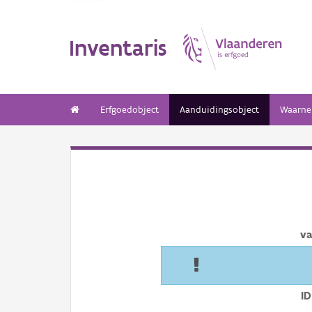
Inventaris
Erfgoedobject
Aanduidingsobject
Waarne
va
ID