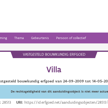
ming
Thema
Gebeurtenis
Persoon of collectief
VASTGESTELD BOUWKUNDIG ERFGOED
Villa
stgesteld bouwkundig erfgoed van
24-09-2009
tot
14-05-2
De rechtsgeldigheid van dit aanduidingsobject is niet meer actue
28513
URI
https://id.erfgoed.net/aanduidingsobjecten/28513