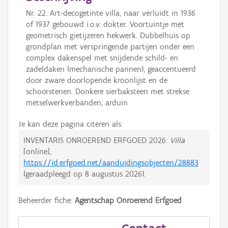
Nr. 22. Art-decogetinte villa, naar verluidt in 1936
of 1937 gebouwd i.o.v. dokter. Voortuintje met
geometrisch gietijzeren hekwerk. Dubbelhuis op
grondplan met verspringende partijen onder een
complex dakenspel met snijdende schild- en
zadeldaken (mechanische pannen), geaccentueerd
door zware doorlopende kroonlijst en de
schoorstenen. Donkere sierbaksteen met strekse
metselwerkverbanden; arduin
Je kan deze pagina citeren als:
INVENTARIS ONROEREND ERFGOED 2026:
Villa
[online],
https://id.erfgoed.net/aanduidingsobjecten/28883
(geraadpleegd op
8 augustus 2026
).
Beheerder fiche:
Agentschap Onroerend Erfgoed