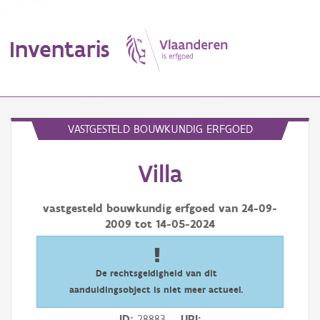
Inventaris
MENU
VASTGESTELD BOUWKUNDIG ERFGOED
Villa
Erfgoedobject
Aanduidingsobject
vastgesteld bouwkundig erfgoed van
24-09-
2009
tot
14-05-2024
Waarneming
Thema
De rechtsgeldigheid van dit
aanduidingsobject is niet meer actueel.
Gebeurtenis
ID
28883
URI