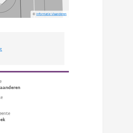
©
Informatie Vlaanderen
st
e
laanderen
te
eente
oek