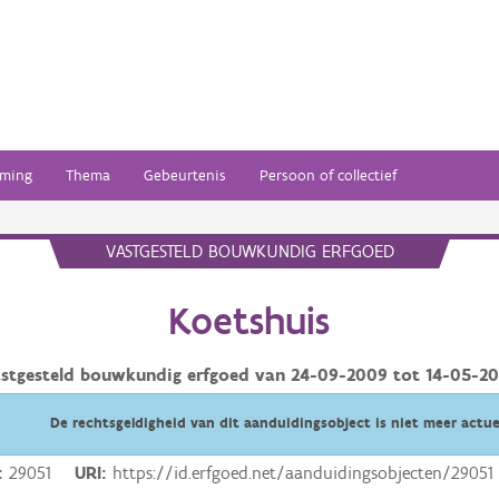
ming
Thema
Gebeurtenis
Persoon of collectief
VASTGESTELD BOUWKUNDIG ERFGOED
Koetshuis
stgesteld bouwkundig erfgoed van
24-09-2009
tot
14-05-2
De rechtsgeldigheid van dit aanduidingsobject is niet meer actue
29051
URI
https://id.erfgoed.net/aanduidingsobjecten/29051