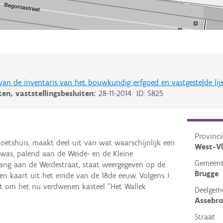
 van de inventaris van het bouwkundig erfgoed en vastgestelde lij
iten,
vaststellingsbesluiten:
28-11-2014 ID: 5825
Provinci
koetshuis, maakt deel uit van wat waarschijnlijk een
West-V
 was, palend aan de Weide- en de Kleine
Gemeen
gang aan de Weidestraat, staat weergegeven op de
Brugge
een kaart uit het einde van de 18de eeuw. Volgens J.
et om het nu verdwenen kasteel “Het Wallek
Deelgem
Assebr
Straat