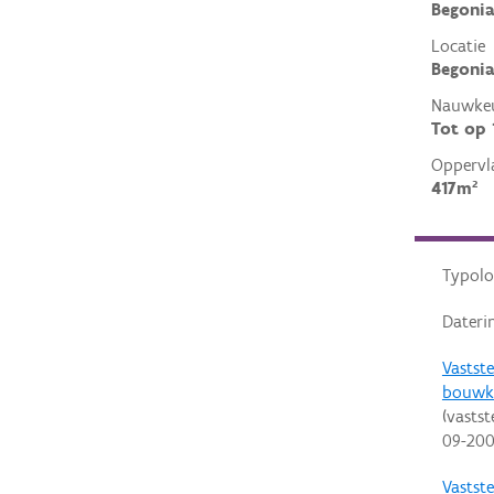
Begonia
Locatie
Begonia
Nauwkeu
Tot op
Oppervl
417m²
Typolo
Dateri
Vastste
bouwk
(vastst
09-20
Vastste