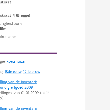
straat
straat 4 (Brugge)
righeid zone
 15m
akte zone
gie:
koetshuizen
ng:
18de eeuw
,
19de eeuw
lling van de inventaris
undig erfgoed 2009
ellingen: van
01-01-2009
tot
14-
09
)
lling van de inventaris