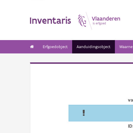
Inventaris
Erfgoedobject
Aanduidingsobject
Waarne
va
ID