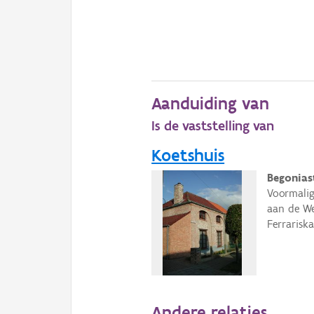
Aanduiding van
Is de vaststelling van
Koetshuis
Begonias
Voormalig
aan de We
Ferrarisk
Andere relaties