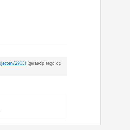
bjecten/29051
(geraadpleegd op
.