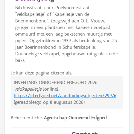
Bilkbosstraat z.nr./ Poelvoordestraat.
"Veldkapelletje" of "Kapelletje van de
Boerinnenbond", toegewijd aan O.-L.-Vrouw,
gelegen in een plantsoen met kasseien voetpad,
ommuurd met een laag bakstenen muurtje met
pijlers. Opgetrokken in 1939 als herdenking van 25
jaar Boerinnenbond in Schuiferskapelle.
Driehoekige veldkapel, opgebouwd uit gepleisterde
baks
Je kan deze pagina citeren als:
INVENTARIS ONROEREND ERFGOED 2026:
Veldkapelletje
[online],
https://id.erfgoed.net/aanduidingsobjecten/29976
(geraadpleegd op
8 augustus 2026
).
Beheerder fiche:
Agentschap Onroerend Erfgoed