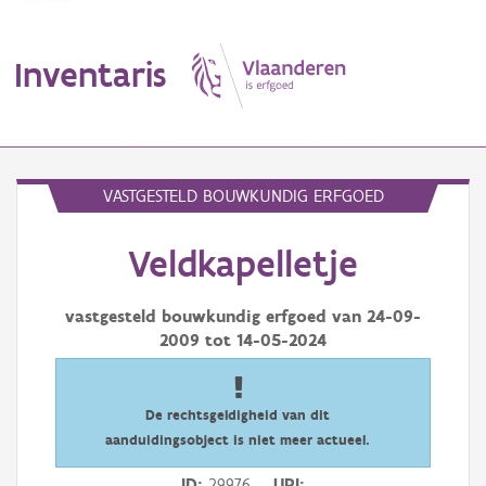
Inventaris
MENU
VASTGESTELD BOUWKUNDIG ERFGOED
Veldkapelletje
Erfgoedobject
Aanduidingsobject
vastgesteld bouwkundig erfgoed van
24-09-
2009
tot
14-05-2024
Waarneming
Thema
De rechtsgeldigheid van dit
aanduidingsobject is niet meer actueel.
Gebeurtenis
ID
29976
URI