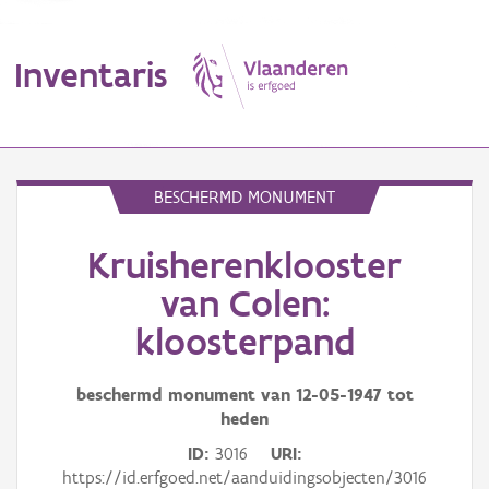
Inventaris
MENU
BESCHERMD MONUMENT
Kruisherenklooster
Erfgoedobject
van Colen:
Aanduidingsobject
kloosterpand
Waarneming
beschermd monument van
12-05-1947
tot
Thema
heden
ID
3016
URI
Gebeurtenis
https://id.erfgoed.net/aanduidingsobjecten/3016