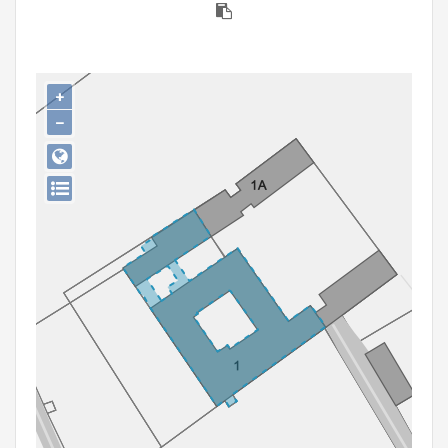
Persoon of collectief
Downloads
+
Hergebruik
−
Aanmelden