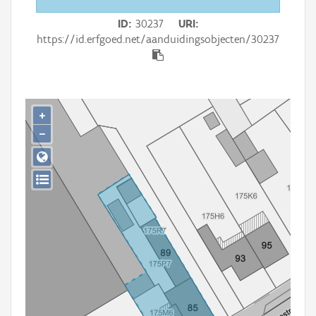
Persoon of collectief
ID
30237
URI
Downloads
https://id.erfgoed.net/aanduidingsobjecten/30237
Hergebruik
Aanmelden
+
−