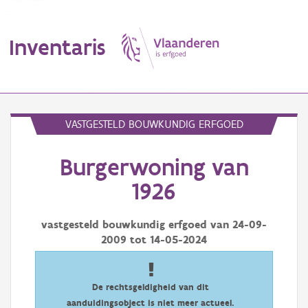
Inventaris
MENU
VASTGESTELD BOUWKUNDIG ERFGOED
Burgerwoning van
Erfgoedobject
1926
Aanduidingsobject
vastgesteld bouwkundig erfgoed van
24-09-
Waarneming
2009
tot
14-05-2024
Thema
Gebeurtenis
De rechtsgeldigheid van dit
aanduidingsobject is niet meer actueel.