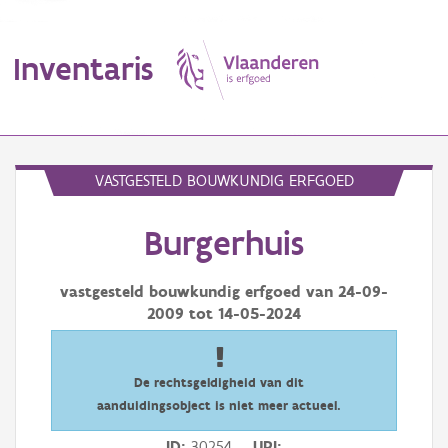
Inventaris
MENU
VASTGESTELD BOUWKUNDIG ERFGOED
Burgerhuis
Erfgoedobject
Aanduidingsobject
vastgesteld bouwkundig erfgoed van
24-09-
2009
tot
14-05-2024
Waarneming
Thema
De rechtsgeldigheid van dit
aanduidingsobject is niet meer actueel.
Gebeurtenis
ID
30254
URI