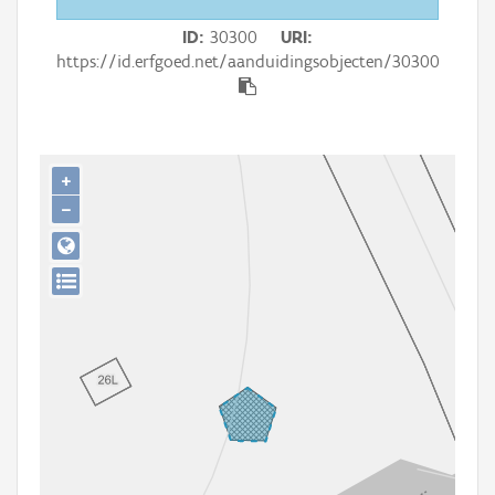
Persoon of collectief
ID
30300
URI
Downloads
https://id.erfgoed.net/aanduidingsobjecten/30300
Hergebruik
Aanmelden
+
−