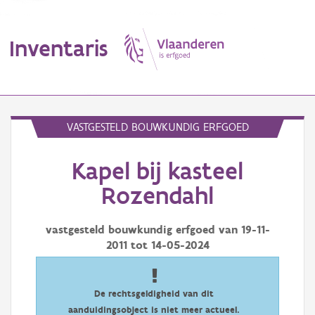
Inventaris
MENU
VASTGESTELD BOUWKUNDIG ERFGOED
Kapel bij kasteel
Erfgoedobject
Rozendahl
Aanduidingsobject
vastgesteld bouwkundig erfgoed van
19-11-
Waarneming
2011
tot
14-05-2024
Thema
Gebeurtenis
De rechtsgeldigheid van dit
aanduidingsobject is niet meer actueel.