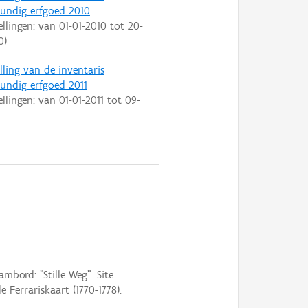
ndig erfgoed 2010
ellingen: van
01-01-2010
tot
20-
0
)
lling van de inventaris
ndig erfgoed 2011
ellingen: van
01-01-2011
tot
09-
bord: "Stille Weg". Site
Ferrariskaart (1770-1778).