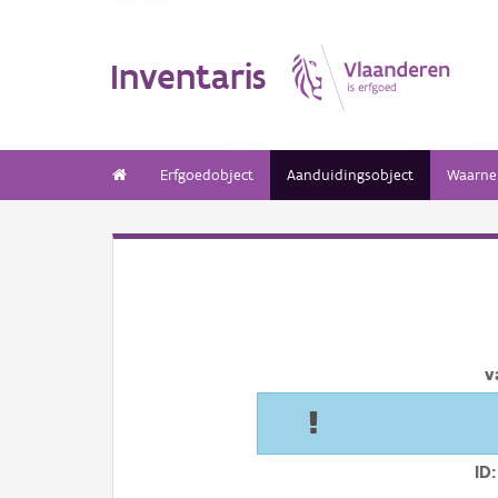
Inventaris
Erfgoedobject
Aanduidingsobject
Waarne
v
ID