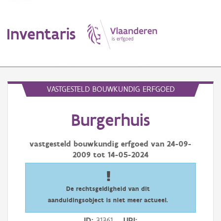
Inventaris
MENU
VASTGESTELD BOUWKUNDIG ERFGOED
Burgerhuis
Erfgoedobject
Aanduidingsobject
vastgesteld bouwkundig erfgoed van
24-09-
2009
tot
14-05-2024
Waarneming
Thema
De rechtsgeldigheid van dit
aanduidingsobject is niet meer actueel.
Gebeurtenis
ID
31361
URI