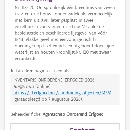
Nr. 118-120. Oorspronkelijk één breedhuis van zeven
trav. en drie bouwl. onder zadeldak, vermoedelijk
met kern uit XVII; later gesplitst in twee
enkelhuizen van vier en drie trav. Verankerde,
bepleisterde en beschilderde lijstgevel van vóór
1843, Vlakke gevel met eenvoudige rechth.
openingen op lekdrempels en afgeboord door fijne
waterlijst en houten kroonlijst.Nr. 120 met zwaar
verankerde
Je kan deze pagina citeren als:
INVENTARIS ONROEREND ERFGOED 2026:
Burgerhuis
[online],
https://id.erfgoed.net/aanduidingsobjecten/31361
(geraadpleegd op
7 augustus 2026
).
Beheerder fiche:
Agentschap Onroerend Erfgoed