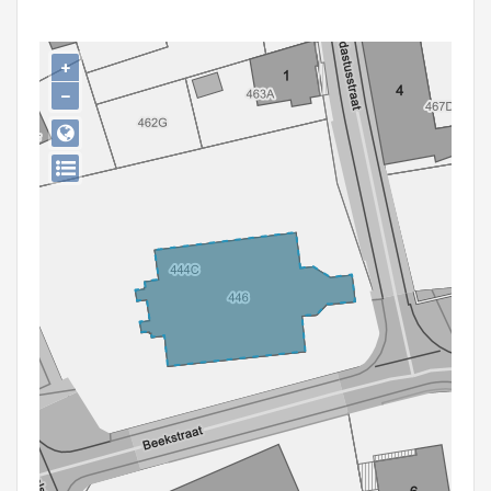
Persoon of collectief
Downloads
+
−
Hergebruik
Aanmelden