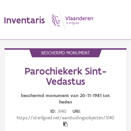
Inventaris
MENU
BESCHERMD MONUMENT
Parochiekerk Sint-
Erfgoedobject
Vedastus
Aanduidingsobject
beschermd monument van
20-11-1981
tot
Waarneming
heden
Thema
ID
3140
URI
https://id.erfgoed.net/aanduidingsobjecten/3140
Gebeurtenis