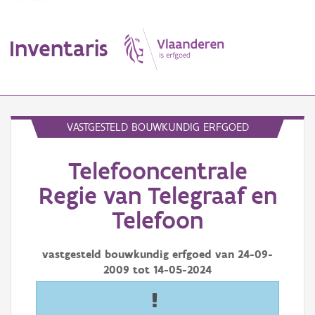
Inventaris
MENU
VASTGESTELD BOUWKUNDIG ERFGOED
Telefooncentrale
Erfgoedobject
Regie van Telegraaf en
Aanduidingsobject
Telefoon
Waarneming
vastgesteld bouwkundig erfgoed van
24-09-
Thema
2009
tot
14-05-2024
Gebeurtenis