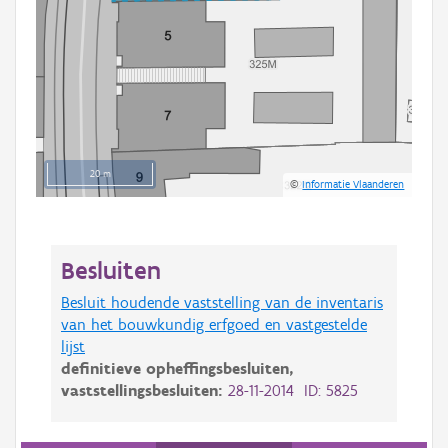
20 m
©
Informatie Vlaanderen
Besluiten
Besluit houdende vaststelling van de inventaris
van het bouwkundig erfgoed en vastgestelde
lijst
definitieve opheffingsbesluiten,
vaststellingsbesluiten:
28-11-2014 ID: 5825