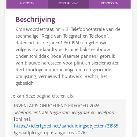
ALGEMEEN
BESCHRIJVING
KENMERKEN
Beschrijving
Kronevoordestraat nr. + 3. Telefooncentrale van de
toenmalige "Regie van Telegraaf en Telefoon",
daterend uit de jaren 1950-1960 en gebouwd
volgens standaardtype. Bruine baksteenbouw
onder schilddak (rode Vlaamse pannen), gebruik
van blauwe hardsteen voor plint en sierelementen.
Rechthoekige muuropeningen in een geriemde
omlijsting, vernieuwd houtwerk. Rechts, het
gebeeldh
Je kan deze pagina citeren als:
INVENTARIS ONROEREND ERFGOED 2026:
Telefooncentrale Regie van Telegraaf en Telefoon
[online],
https://id.erfgoed.net/aanduidingsobjecten/31985
(geraadpleegd op
6 augustus 2026
).