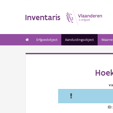
Inventaris
Erfgoedobject
Aanduidingsobject
Waarne
Hoek
va
ID