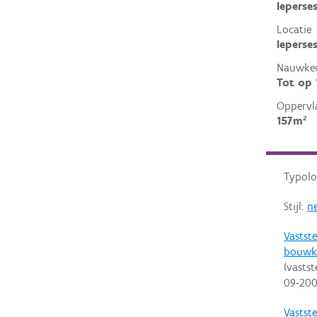
Ieperse
Locatie
Ieperse
Nauwkeu
Tot op
Oppervl
157m²
Typolo
Stijl:
ne
Vastste
bouwk
(vastst
09-20
Vastste