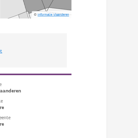
©
Informatie Vlaanderen
st
e
laanderen
te
re
eente
re