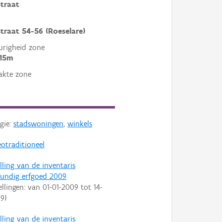
straat
straat 54-56 (Roeselare)
righeid zone
 15m
akte zone
gie:
stadswoningen
,
winkels
otraditioneel
lling van de inventaris
undig erfgoed 2009
ellingen: van
01-01-2009
tot
14-
09
)
lling van de inventaris