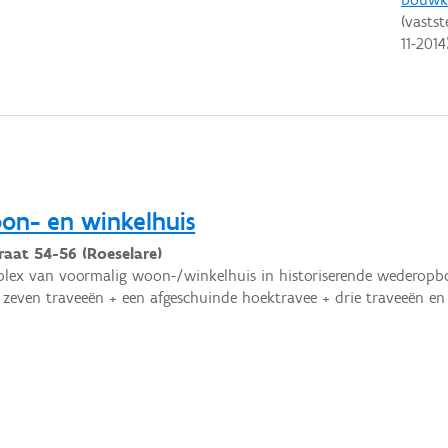
(vastst
11-2014
n- en winkelhuis
raat 54-56 (Roeselare)
ex van voormalig woon-/winkelhuis in historiserende wederopbo
; zeven traveeën + een afgeschuinde hoektravee + drie traveeën 
.