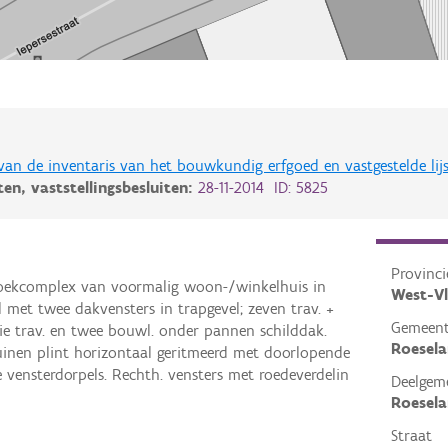
 van de inventaris van het bouwkundig erfgoed en vastgestelde lij
iten,
vaststellingsbesluiten:
28-11-2014 ID: 5825
Provinci
Hoekcomplex van voormalig woon-/winkelhuis in
West-V
 met twee dakvensters in trapgevel; zeven trav. +
Gemeen
ie trav. en twee bouwl. onder pannen schilddak.
Roesela
uinen plint horizontaal geritmeerd met doorlopende
 vensterdorpels. Rechth. vensters met roedeverdelin
Deelgem
Roesela
Straat