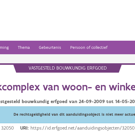
ming
Thema
Gebeurtenis
Persoon of collectief
VASTGESTELD BOUWKUNDIG ERFGOED
complex van woon- en winke
stgesteld bouwkundig erfgoed van
24-09-2009
tot
14-05-2
De rechtsgeldigheid van dit aanduidingsobject is niet meer actue
32050
URI
https://id.erfgoed.net/aanduidingsobjecten/32050