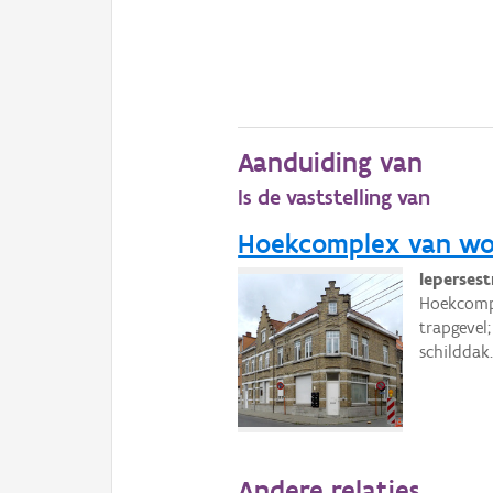
Aanduiding van
Is de vaststelling van
Hoekcomplex van woo
Iepersest
Hoekcompl
trapgevel
schilddak
Andere relaties