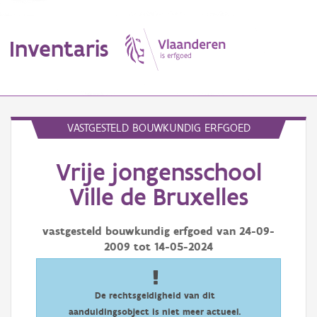
Inventaris
MENU
VASTGESTELD BOUWKUNDIG ERFGOED
Vrije jongensschool
Erfgoedobject
Ville de Bruxelles
Aanduidingsobject
vastgesteld bouwkundig erfgoed van
24-09-
Waarneming
2009
tot
14-05-2024
Thema
Gebeurtenis
De rechtsgeldigheid van dit
aanduidingsobject is niet meer actueel.