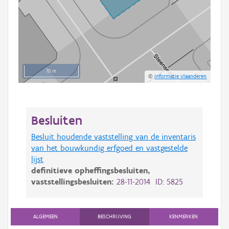
10 m
©
Informatie Vlaanderen
Besluiten
Besluit houdende vaststelling van de inventaris
van het bouwkundig erfgoed en vastgestelde
lijst
definitieve opheffingsbesluiten,
vaststellingsbesluiten:
28-11-2014 ID: 5825
ALGEMEEN
BESCHRIJVING
KENMERKEN