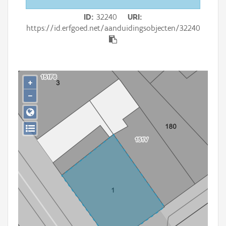
Persoon of collectief
ID
32240
URI
Downloads
https://id.erfgoed.net/aanduidingsobjecten/32240
Hergebruik
Aanmelden
+
−