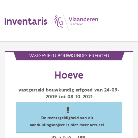
Inventaris
MENU
VASTGESTELD BOUWKUNDIG ERFGOED
Hoeve
Erfgoedobject
Aanduidingsobject
vastgesteld bouwkundig erfgoed van
24-09-
2009
tot
08-10-2021
Waarneming
Thema
De rechtsgeldigheid van dit
aanduidingsobject is niet meer actueel.
Gebeurtenis
ID
32558
URI