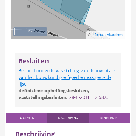
10 m
©
Informatie Vlaanderen
Besluiten
Besluit houdende vaststelling van de inventaris
van het bouwkundig erfgoed en vastgestelde
lijst
definitieve opheffingsbesluiten,
vaststellingsbesluiten:
28-11-2014 ID: 5825
ALGEMEEN
BESCHRIJVING
KENMERKEN
Beschrijving