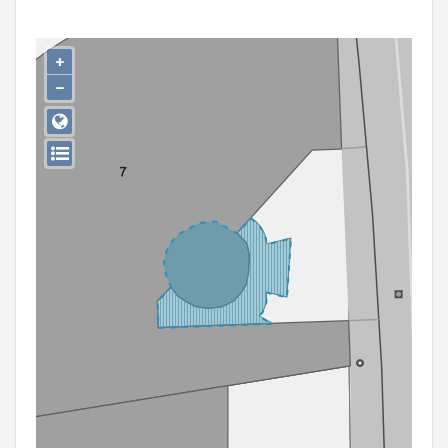
Persoon of collectief
Downloads
+
−
Hergebruik
Aanmelden