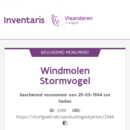
Inventaris
MENU
BESCHERMD MONUMENT
Windmolen
Erfgoedobject
Stormvogel
Aanduidingsobject
beschermd monument van
29-05-1964
tot
Waarneming
heden
Thema
ID
3344
URI
https://id.erfgoed.net/aanduidingsobjecten/3344
Gebeurtenis