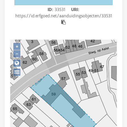
Persoon of collectief
ID
33531
URI
Downloads
https://id.erfgoed.net/aanduidingsobjecten/33531
Hergebruik
Aanmelden
+
−