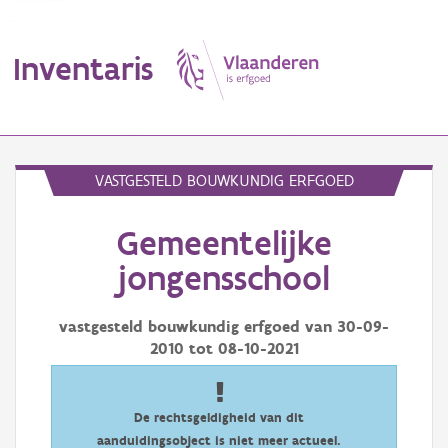
Inventaris
MENU
VASTGESTELD BOUWKUNDIG ERFGOED
Gemeentelijke
Erfgoedobject
jongensschool
Aanduidingsobject
vastgesteld bouwkundig erfgoed van
30-09-
Waarneming
2010
tot
08-10-2021
Thema
Gebeurtenis
De rechtsgeldigheid van dit
aanduidingsobject is niet meer actueel.