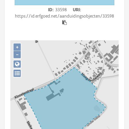
Persoon of collectief
ID
33598
URI
Downloads
https://id.erfgoed.net/aanduidingsobjecten/33598
Hergebruik
Aanmelden
+
−