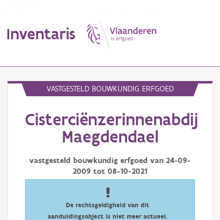
Inventaris
MENU
VASTGESTELD BOUWKUNDIG ERFGOED
Cisterciënzerinnenabdij
Erfgoedobject
Maegdendael
Aanduidingsobject
vastgesteld bouwkundig erfgoed van
24-09-
Waarneming
2009
tot
08-10-2021
Thema
Gebeurtenis
De rechtsgeldigheid van dit
aanduidingsobject is niet meer actueel.