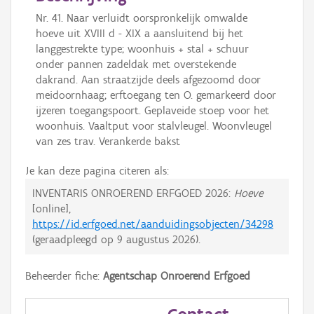
Nr. 41. Naar verluidt oorspronkelijk omwalde
hoeve uit XVIII d - XIX a aansluitend bij het
langgestrekte type; woonhuis + stal + schuur
onder pannen zadeldak met overstekende
dakrand. Aan straatzijde deels afgezoomd door
meidoornhaag; erftoegang ten O. gemarkeerd door
ijzeren toegangspoort. Geplaveide stoep voor het
woonhuis. Vaaltput voor stalvleugel. Woonvleugel
van zes trav. Verankerde bakst
Je kan deze pagina citeren als:
INVENTARIS ONROEREND ERFGOED 2026:
Hoeve
[online],
https://id.erfgoed.net/aanduidingsobjecten/34298
(geraadpleegd op
9 augustus 2026
).
Beheerder fiche:
Agentschap Onroerend Erfgoed