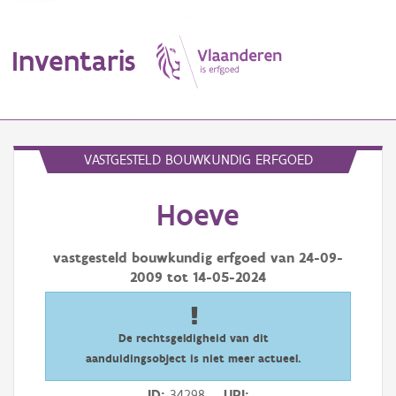
Inventaris
MENU
VASTGESTELD BOUWKUNDIG ERFGOED
Hoeve
Erfgoedobject
Aanduidingsobject
vastgesteld bouwkundig erfgoed van
24-09-
2009
tot
14-05-2024
Waarneming
Thema
De rechtsgeldigheid van dit
aanduidingsobject is niet meer actueel.
Gebeurtenis
ID
34298
URI