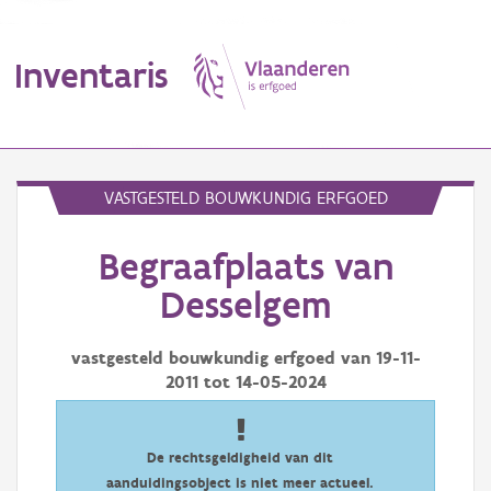
Inventaris
MENU
VASTGESTELD BOUWKUNDIG ERFGOED
Begraafplaats van
Erfgoedobject
Desselgem
Aanduidingsobject
vastgesteld bouwkundig erfgoed van
19-11-
Waarneming
2011
tot
14-05-2024
Thema
Gebeurtenis
De rechtsgeldigheid van dit
aanduidingsobject is niet meer actueel.