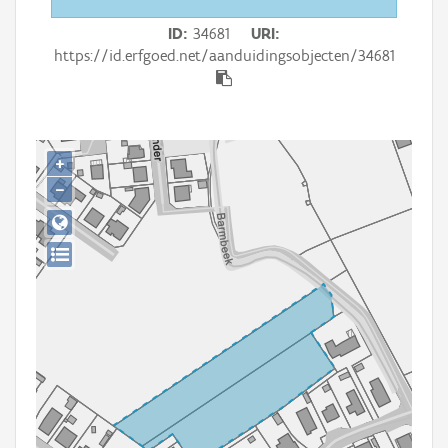
Persoon of collectief
ID
34681
URI
Downloads
https://id.erfgoed.net/aanduidingsobjecten/34681
Hergebruik
Aanmelden
+
−