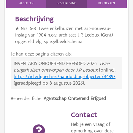
ALGEMEEN
BESCHRIJVING
KENMERKEN
Beschrijving
★ Nrs. 6-8. Twee enkelhuizen met art-nouveau-
inslag van 1904 n.o.v. architect J.P. Ledoux (Gent)
opgesteld vlg. spiegelbeeldschema.
Je kan deze pagina citeren als:
INVENTARIS ONROEREND ERFGOED 2026:
Twee
burgerhuizen ontworpen door J.P. Ledoux
[online],
https://id.erfgoed.net/aanduidingsobjecten/34897
(geraadpleegd op
8 augustus 2026
).
Beheerder fiche:
Agentschap Onroerend Erfgoed
Contact
Heb je een vraag of
opmerking over deze