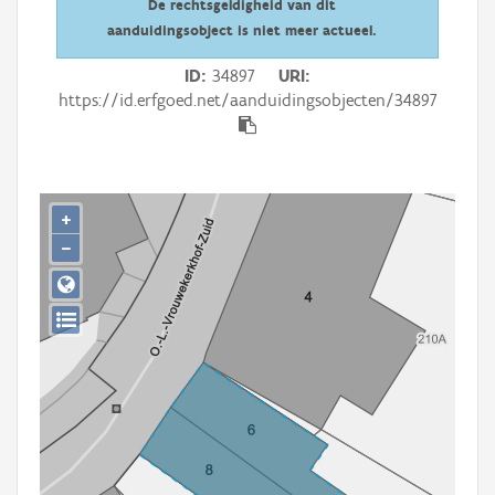
De rechtsgeldigheid van dit
Persoon of collectief
aanduidingsobject is niet meer actueel.
Downloads
ID
34897
URI
https://id.erfgoed.net/aanduidingsobjecten/34897
Hergebruik
Aanmelden
+
−