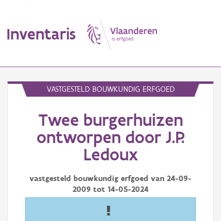
Inventaris
MENU
VASTGESTELD BOUWKUNDIG ERFGOED
Twee burgerhuizen
Erfgoedobject
ontworpen door J.P.
Aanduidingsobject
Ledoux
Waarneming
vastgesteld bouwkundig erfgoed van
24-09-
Thema
2009
tot
14-05-2024
Gebeurtenis