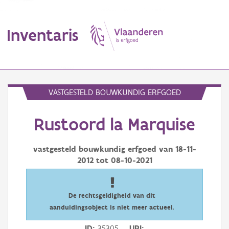
Inventaris
MENU
VASTGESTELD BOUWKUNDIG ERFGOED
Rustoord la Marquise
Erfgoedobject
Aanduidingsobject
vastgesteld bouwkundig erfgoed van
18-11-
2012
tot
08-10-2021
Waarneming
Thema
De rechtsgeldigheid van dit
aanduidingsobject is niet meer actueel.
Gebeurtenis
ID
35305
URI