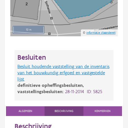
10 m
©
Informatie Vlaanderen
Besluiten
Besluit houdende vaststelling van de inventaris
van het bouwkundig erfgoed en vastgestelde
lijst
definitieve opheffingsbesluiten,
vaststellingsbesluiten:
28-11-2014 ID: 5825
ALGEMEEN
BESCHRIJVING
KENMERKEN
Beschrijving