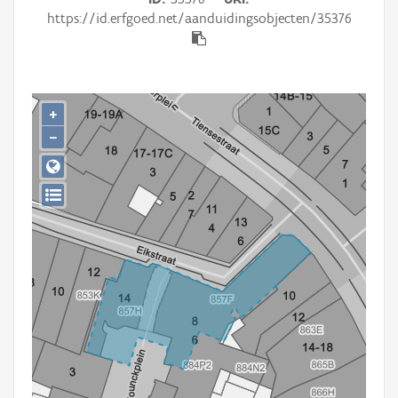
Persoon of collectief
https://id.erfgoed.net/aanduidingsobjecten/35376
Downloads
Hergebruik
+
Aanmelden
−