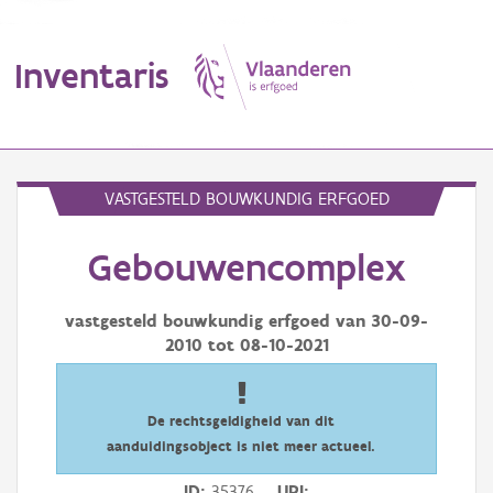
Inventaris
MENU
VASTGESTELD BOUWKUNDIG ERFGOED
Gebouwencomplex
Erfgoedobject
Aanduidingsobject
vastgesteld bouwkundig erfgoed van
30-09-
2010
tot
08-10-2021
Waarneming
Thema
De rechtsgeldigheid van dit
aanduidingsobject is niet meer actueel.
Gebeurtenis
ID
35376
URI