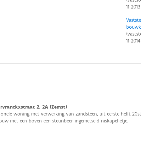
11-2013
Vastste
bouwku
(vastst
11-2014
ervranckxstraat 2, 2A (Zemst)
ionele woning met verwerking van zandsteen, uit eerste helft 20s
ouw met een boven een steunbeer ingemetseld niskapelletje.