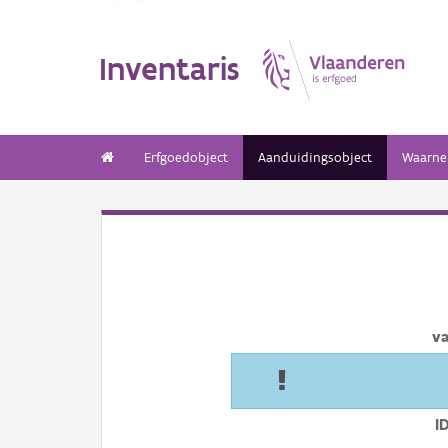
Inventaris
Erfgoedobject
Aanduidingsobject
Waarne
v
I