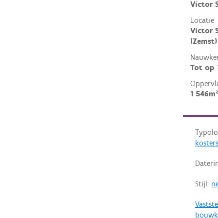
Victor 
Locatie
Victor 
(Zemst)
Nauwkeu
Tot op
Oppervl
1 546m²
Typolo
koster
Dateri
Stijl:
ne
Vastste
bouwk