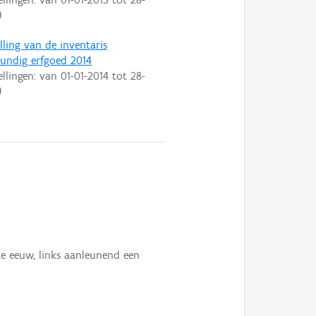
)
lling van de inventaris
ndig erfgoed 2014
ellingen: van
01-01-2014
tot
28-
)
te eeuw, links aanleunend een