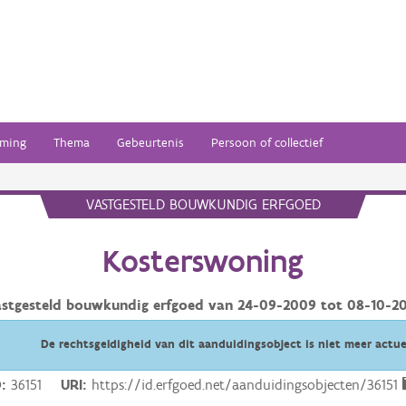
ming
Thema
Gebeurtenis
Persoon of collectief
VASTGESTELD BOUWKUNDIG ERFGOED
Kosterswoning
astgesteld bouwkundig erfgoed van
24-09-2009
tot
08-10-20
De rechtsgeldigheid van dit aanduidingsobject is niet meer actue
D
36151
URI
https://id.erfgoed.net/aanduidingsobjecten/36151