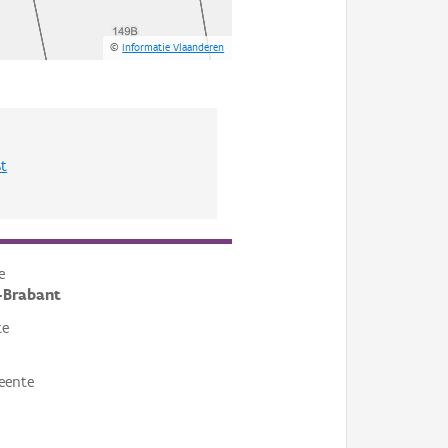
©
Informatie Vlaanderen
st
e
-Brabant
te
eente