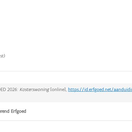
st)
ED 2026:
Kosterswoning
[online],
https://id.erfgoed.net/aanduid
rend Erfgoed