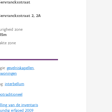
Servranckxstraat
Servranckxstraat 2, 2A
righeid zone
 15m
akte zone
gie:
gevelniskapellen
,
swoningen
ng:
interbellum
otraditioneel
lling van de inventaris
undig erfgoed 2009