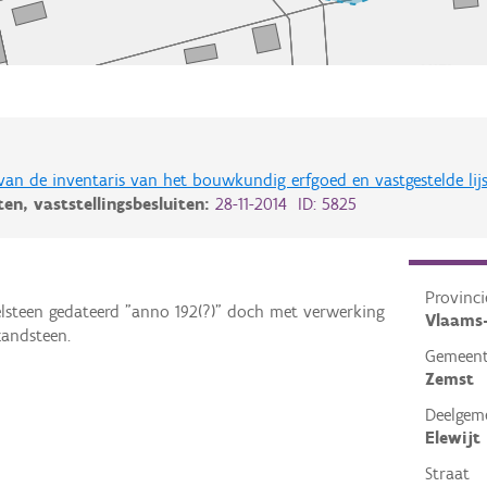
 van de inventaris van het bouwkundig erfgoed en vastgestelde lij
iten,
vaststellingsbesluiten:
28-11-2014 ID: 5825
Provinci
elsteen gedateerd "anno 192(?)" doch met verwerking
Vlaams
zandsteen.
Gemeen
Zemst
Deelgem
Elewijt
Straat