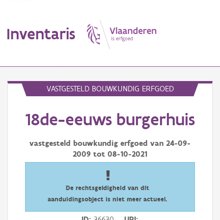
Inventaris
MENU
VASTGESTELD BOUWKUNDIG ERFGOED
18de-eeuws burgerhuis
Erfgoedobject
Aanduidingsobject
vastgesteld bouwkundig erfgoed van
24-09-
2009
tot
08-10-2021
Waarneming
Thema
De rechtsgeldigheid van dit
aanduidingsobject is niet meer actueel.
Gebeurtenis
ID
36630
URI