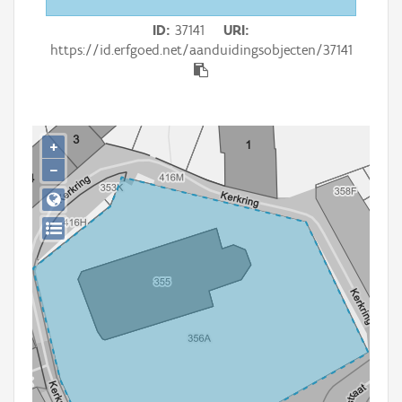
Persoon of collectief
ID
37141
URI
Downloads
https://id.erfgoed.net/aanduidingsobjecten/37141
Hergebruik
Aanmelden
+
−