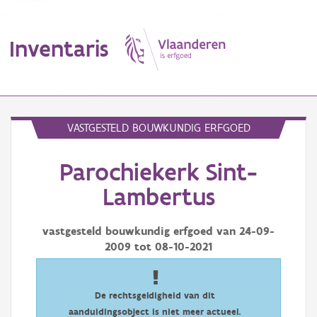
Inventaris
MENU
VASTGESTELD BOUWKUNDIG ERFGOED
Parochiekerk Sint-
Erfgoedobject
Lambertus
Aanduidingsobject
vastgesteld bouwkundig erfgoed van
24-09-
Waarneming
2009
tot
08-10-2021
Thema
Gebeurtenis
De rechtsgeldigheid van dit
aanduidingsobject is niet meer actueel.