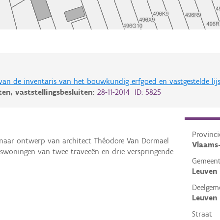
 van de inventaris van het bouwkundig erfgoed en vastgestelde lij
iten,
vaststellingsbesluiten:
28-11-2014 ID: 5825
Provinci
n naar ontwerp van architect Théodore Van Dormael
Vlaams
erswoningen van twee traveeën en drie verspringende
Gemeen
Leuven
Deelgem
Leuven
Straat