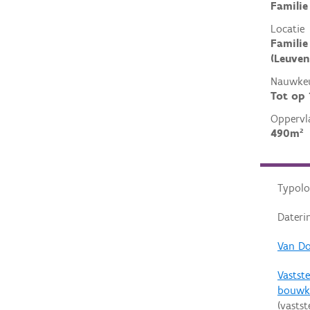
Familie
Locatie
Familie
(Leuven
Nauwkeu
Tot op
Oppervl
490m²
Typolo
Dateri
Van Do
Vastste
bouwku
(vastst