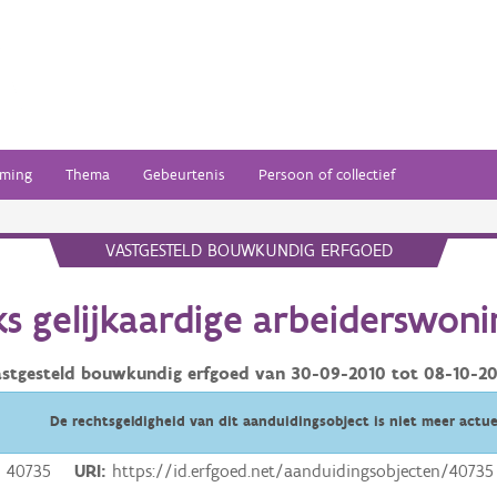
ming
Thema
Gebeurtenis
Persoon of collectief
VASTGESTELD BOUWKUNDIG ERFGOED
s gelijkaardige arbeiderswon
astgesteld bouwkundig erfgoed van
30-09-2010
tot
08-10-20
De rechtsgeldigheid van dit aanduidingsobject is niet meer actue
40735
URI
https://id.erfgoed.net/aanduidingsobjecten/40735