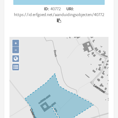
Persoon of collectief
ID
40772
URI
Downloads
https://id.erfgoed.net/aanduidingsobjecten/40772
Hergebruik
Aanmelden
+
−