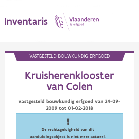
Inventaris
MENU
VASTGESTELD BOUWKUNDIG ERFGOED
Kruisherenklooster
Erfgoedobject
van Colen
Aanduidingsobject
vastgesteld bouwkundig erfgoed van
24-09-
Waarneming
2009
tot
01-02-2018
Thema
Gebeurtenis
De rechtsgeldigheid van dit
aanduidingsobject is niet meer actueel.