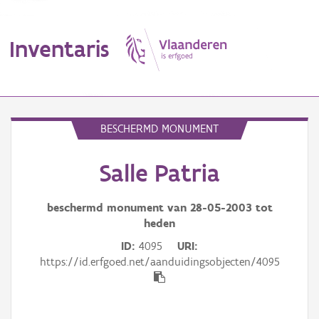
Inventaris
MENU
BESCHERMD MONUMENT
Salle Patria
Erfgoedobject
Aanduidingsobject
beschermd monument van
28-05-2003
tot
heden
Waarneming
ID
4095
URI
https://id.erfgoed.net/aanduidingsobjecten/4095
Thema
Gebeurtenis