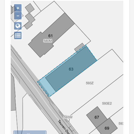
Persoon of collectief
+
−
Downloads
Hergebruik
Aanmelden