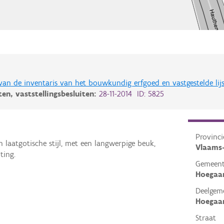
 van de inventaris van het bouwkundig erfgoed en vastgestelde lij
iten,
vaststellingsbesluiten:
28-11-2014 ID: 5825
Provinci
 laatgotische stijl, met een langwerpige beuk,
Vlaams
ting.
Gemeen
Hoegaa
Deelgem
Hoegaa
Straat