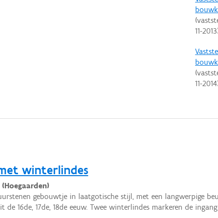
bouwku
(vastst
11-2013
Vastste
bouwku
(vastst
11-2014
met winterlindes
 (Hoegaarden)
uurstenen gebouwtje in laatgotische stijl, met een langwerpige beu
 uit de 16de, 17de, 18de eeuw. Twee winterlindes markeren de ingang