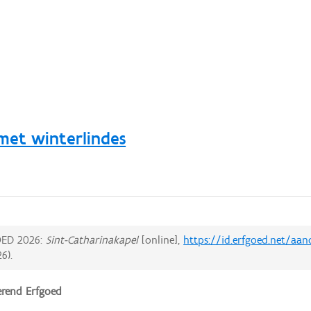
met winterlindes
ED 2026:
Sint-Catharinakapel
[online],
https://id.erfgoed.net/aa
26
).
rend Erfgoed