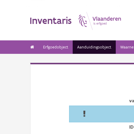
Inventaris
Erfgoedobject
Aanduidingsobject
Waarne
v
ID