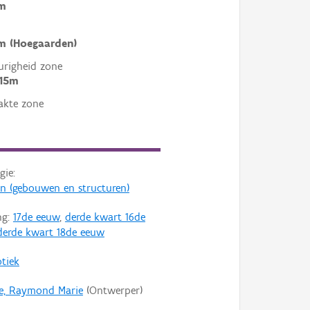
m
m (Hoegaarden)
righeid zone
 15m
akte zone
gie:
en (gebouwen en structuren)
ng:
17de eeuw
,
derde kwart 16de
derde kwart 18de eeuw
tiek
e, Raymond Marie
(Ontwerper)