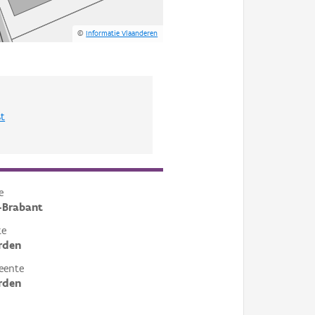
©
Informatie Vlaanderen
st
e
-Brabant
te
rden
eente
rden