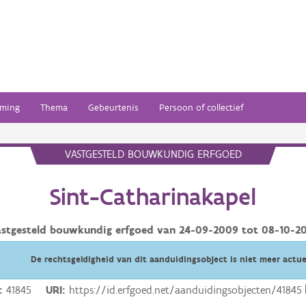
ming
Thema
Gebeurtenis
Persoon of collectief
VASTGESTELD BOUWKUNDIG ERFGOED
Sint-Catharinakapel
astgesteld bouwkundig erfgoed van
24-09-2009
tot
08-10-20
De rechtsgeldigheid van dit aanduidingsobject is niet meer actue
41845
URI
https://id.erfgoed.net/aanduidingsobjecten/41845