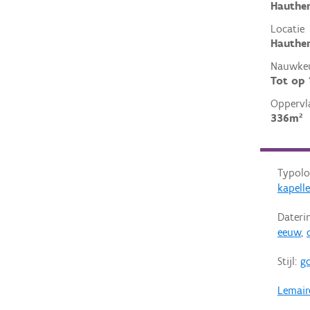
Hauthe
Locatie
Hauthe
Nauwkeu
Tot op
Oppervl
336m²
Typolo
kapell
Dateri
eeuw
,
Stijl:
go
Lemair