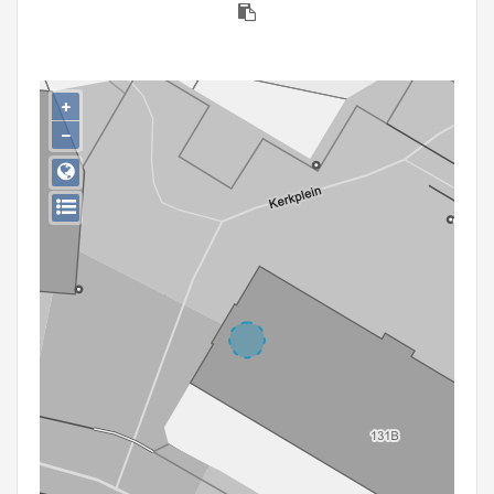
Persoon of collectief
Downloads
+
Hergebruik
−
Aanmelden