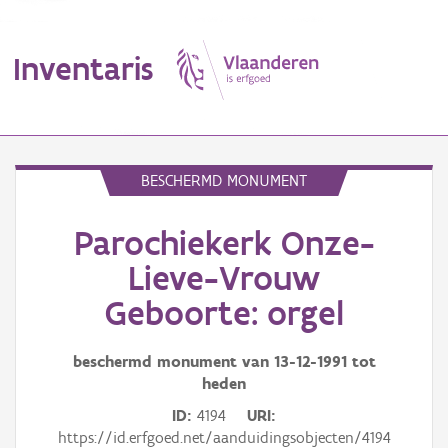
Inventaris
MENU
BESCHERMD MONUMENT
Parochiekerk Onze-
Erfgoedobject
Lieve-Vrouw
Aanduidingsobject
Geboorte: orgel
Waarneming
beschermd monument van
13-12-1991
tot
Thema
heden
ID
4194
URI
Gebeurtenis
https://id.erfgoed.net/aanduidingsobjecten/4194