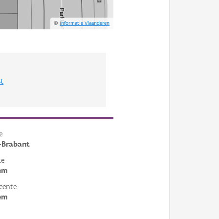
©
Informatie Vlaanderen
st
e
-Brabant
te
em
eente
em