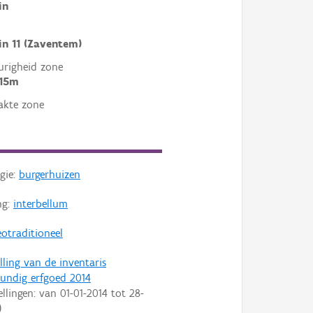
in
in 11 (Zaventem)
righeid zone
 15m
akte zone
gie:
burgerhuizen
ng:
interbellum
otraditioneel
lling van de inventaris
ndig erfgoed 2014
ellingen: van
01-01-2014
tot
28-
)