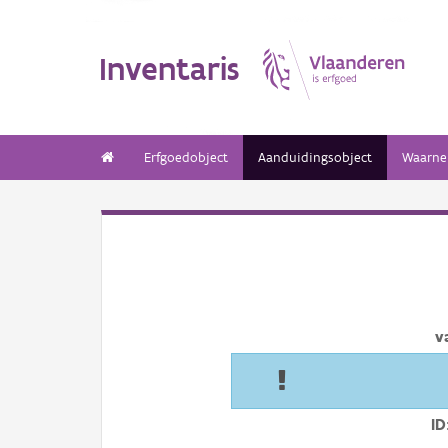
Inventaris
Erfgoedobject
Aanduidingsobject
Waarne
v
ID