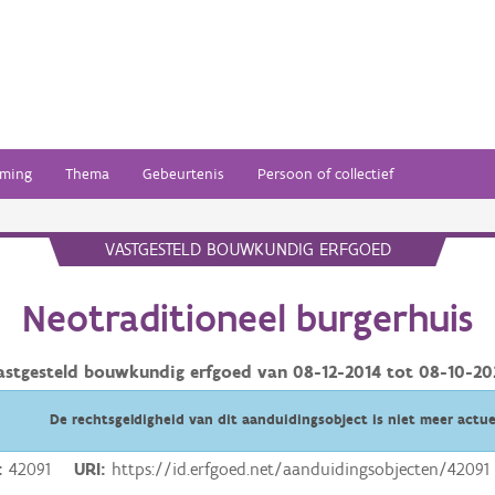
ming
Thema
Gebeurtenis
Persoon of collectief
VASTGESTELD BOUWKUNDIG ERFGOED
Neotraditioneel burgerhuis
astgesteld bouwkundig erfgoed van
08-12-2014
tot
08-10-20
De rechtsgeldigheid van dit aanduidingsobject is niet meer actue
42091
URI
https://id.erfgoed.net/aanduidingsobjecten/42091