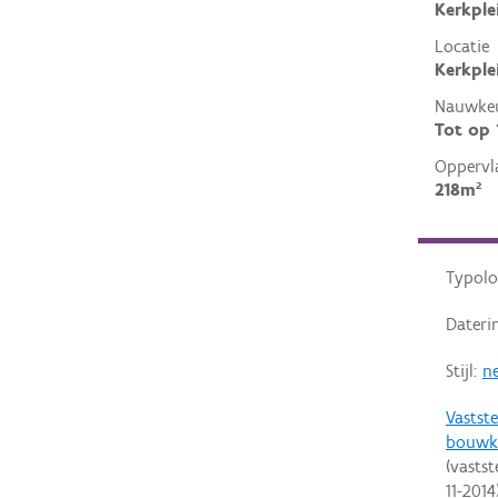
Kerkple
Locatie
Kerkple
Nauwkeu
Tot op
Oppervl
218m²
Typolo
Dateri
Stijl:
ne
Vastste
bouwku
(vastst
11-2014