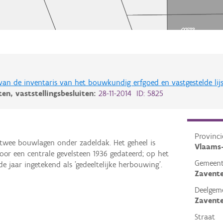
 van de inventaris van het bouwkundig erfgoed en vastgestelde lij
iten,
vaststellingsbesluiten:
28-11-2014 ID: 5825
Provinci
 twee bouwlagen onder zadeldak. Het geheel is
Vlaams
or een centrale gevelsteen 1936 gedateerd; op het
Gemeen
e jaar ingetekend als 'gedeeltelijke herbouwing'.
Zavent
Deelgem
Zavent
Straat