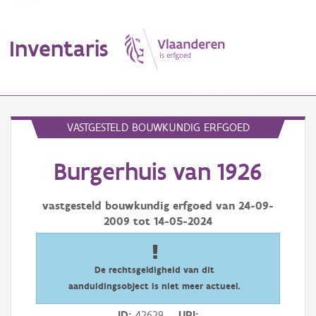
Inventaris
MENU
VASTGESTELD BOUWKUNDIG ERFGOED
Burgerhuis van 1926
Erfgoedobject
Aanduidingsobject
vastgesteld bouwkundig erfgoed van
24-09-
2009
tot
14-05-2024
Waarneming
Thema
De rechtsgeldigheid van dit
aanduidingsobject is niet meer actueel.
Gebeurtenis
ID
42629
URI