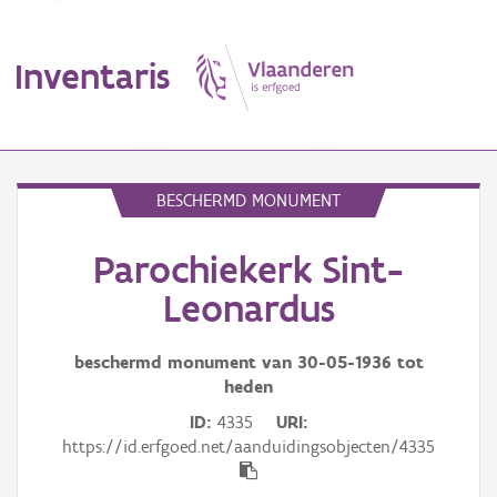
Inventaris
MENU
BESCHERMD MONUMENT
Parochiekerk Sint-
Erfgoedobject
Leonardus
Aanduidingsobject
beschermd monument van
30-05-1936
tot
Waarneming
heden
Thema
ID
4335
URI
https://id.erfgoed.net/aanduidingsobjecten/4335
Gebeurtenis