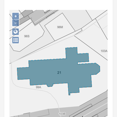
Persoon of collectief
Downloads
+
−
Hergebruik
Aanmelden